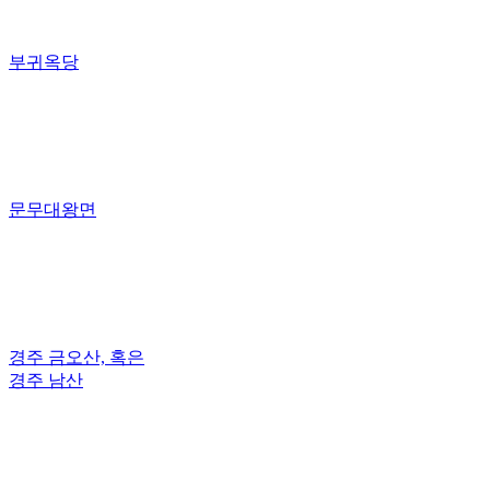
부귀옥당
문무대왕면
경주 금오산, 혹은
경주 남산