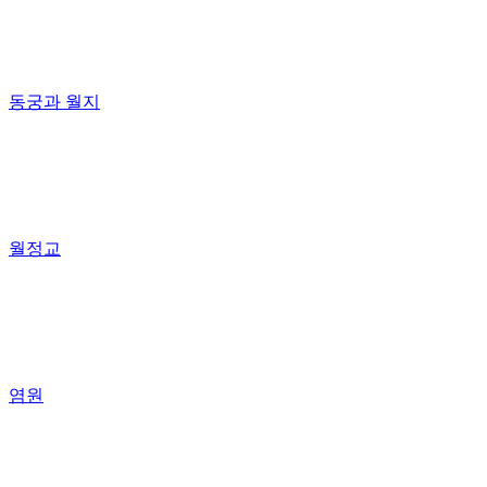
동궁과 월지
월정교
염원