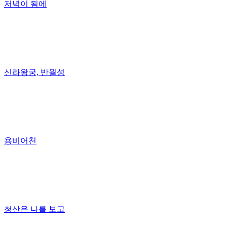
저녁이 됨에
신라왕궁, 반월성
용비어천
청산은 나를 보고