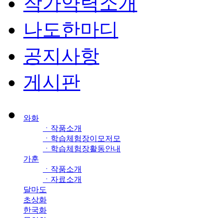
작가약력소개
나도한마디
공지사항
게시판
와화
ㆍ작품소개
ㆍ학습체험장이모저모
ㆍ학습체험장활동안내
가훈
ㆍ작품소개
ㆍ자료소개
달마도
초상화
한국화