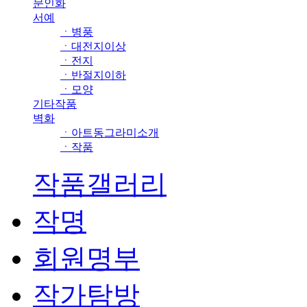
문인화
서예
ㆍ병풍
ㆍ대전지이상
ㆍ전지
ㆍ반절지이하
ㆍ모양
기타작품
벽화
ㆍ아트동그라미소개
ㆍ작품
작품갤러리
작명
회원명부
작가탐방