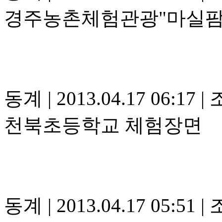
경주농촌체험관광"마실팜
동계
|
2013.04.17 06:17
|
조
천북초등학교 체험장면
동계
|
2013.04.17 05:51
|
조