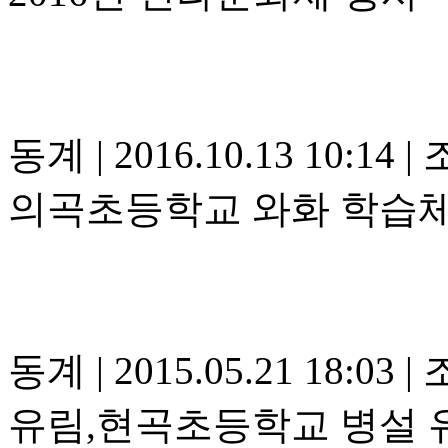
동계
|
2016.10.13 10:14
|
조
의곡초등학교 와화 학습
동계
|
2015.05.21 18:03
|
조
유림,현곡초등학교 병설 