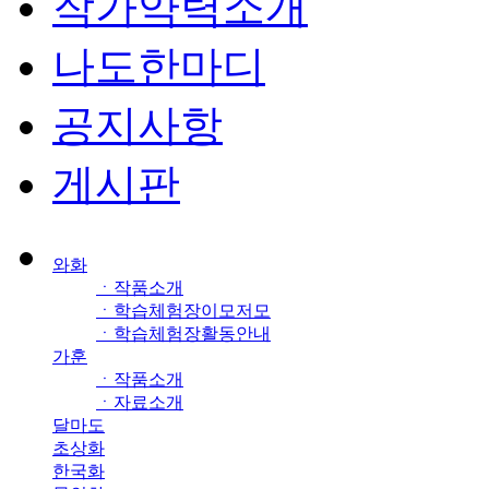
작가약력소개
나도한마디
공지사항
게시판
와화
ㆍ작품소개
ㆍ학습체험장이모저모
ㆍ학습체험장활동안내
가훈
ㆍ작품소개
ㆍ자료소개
달마도
초상화
한국화