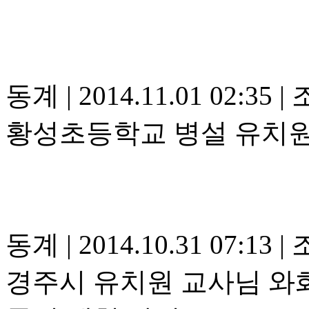
동계
|
2014.11.01 02:35
|
조
황성초등학교 병설 유치원
동계
|
2014.10.31 07:13
|
조
경주시 유치원 교사님 와화