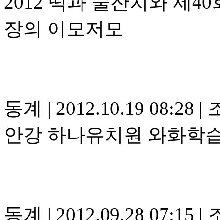
2012 떡과 술잔치와 제
장의 이모저모
동계
|
2012.10.19 08:28
|
조
안강 하나유치원 와화학
동계
|
2012.09.28 07:15
|
조