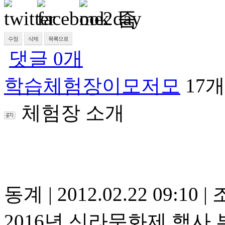
수정
삭제
목록으로
댓글
0
개
학습체험장이모저모
17개
체험장 소개
동계
|
2012.02.22 09:10
|
조
2016년 신라문화제 행사