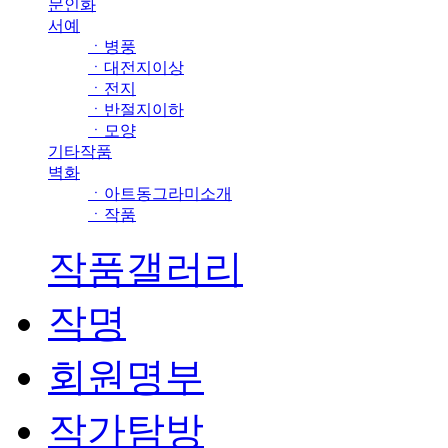
문인화
서예
ㆍ병풍
ㆍ대전지이상
ㆍ전지
ㆍ반절지이하
ㆍ모양
기타작품
벽화
ㆍ아트동그라미소개
ㆍ작품
작품갤러리
작명
회원명부
작가탐방