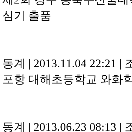
심기 출품
동계
|
2013.11.04 22:21
|
조
포항 대해초등학교 와화
동계
|
2013.06.23 08:13
|
조